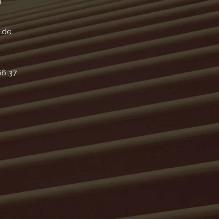
9
.de
66 37